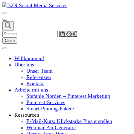
Skip
to
MIt Pinterest und Blogging Kunden gewinnen
content
B2N Social Media Services
(Press
Enter)
Suchen
nach:
Close
Willkommen!
Über uns
Unser Team
Referenzen
Kontakt
Arbeite mit uns
Stefanie Norden – Pinterest Marketing
Pinterest-Services
Smart-Pinning-Pakete
Ressourcen
E-Mail-Kurs: Klickstarke Pins erstellen
Webinar Pin Generator
Unsere Tool-Tipps