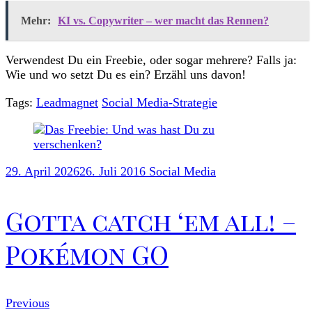
Mehr:
KI vs. Copywriter – wer macht das Rennen?
Verwendest Du ein Freebie, oder sogar mehrere? Falls ja:
Wie und wo setzt Du es ein? Erzähl uns davon!
Tags:
Leadmagnet
Social Media-Strategie
Post
Navigation
29. April 2026
26. Juli 2016
Social Media
Gotta catch ‘em all! –
Pokémon GO
Previous