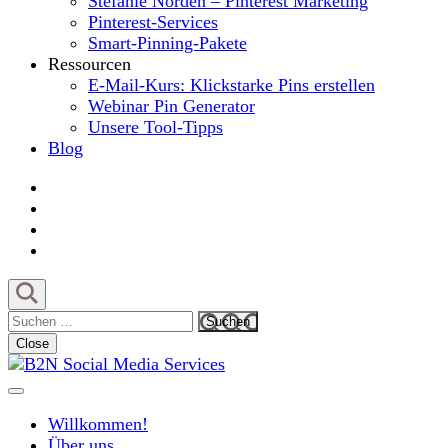
Stefanie Norden – Pinterest Marketing
Pinterest-Services
Smart-Pinning-Pakete
Ressourcen
E-Mail-Kurs: Klickstarke Pins erstellen
Webinar Pin Generator
Unsere Tool-Tipps
Blog
Suchen
nach:
Close
MIt Pinterest und Blogging Kunden gewinnen
B2N Social Media Services
Willkommen!
Über uns