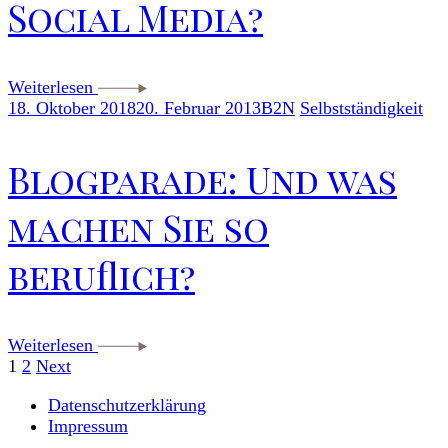
Social Media?
Weiterlesen
18. Oktober 2018
20. Februar 2013
B2N
Selbstständigkeit
Blogparade: Und was
machen Sie so
beruflich?
Weiterlesen
Seitennummerierun
Page
Page
1
2
Next
Datenschutzerklärung
der
Impressum