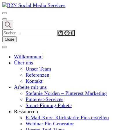
Skip
to
MIt Pinterest und Blogging Kunden gewinnen
content
B2N Social Media Services
(Press
Enter)
Suchen
nach:
Close
Willkommen!
Über uns
Unser Team
Referenzen
Kontakt
Arbeite mit uns
Stefanie Norden – Pinterest Marketing
Pinterest-Services
Smart-Pinning-Pakete
Ressourcen
E-Mail-Kurs: Klickstarke Pins erstellen
Webinar Pin Generator
Unsere Tool-Tipps