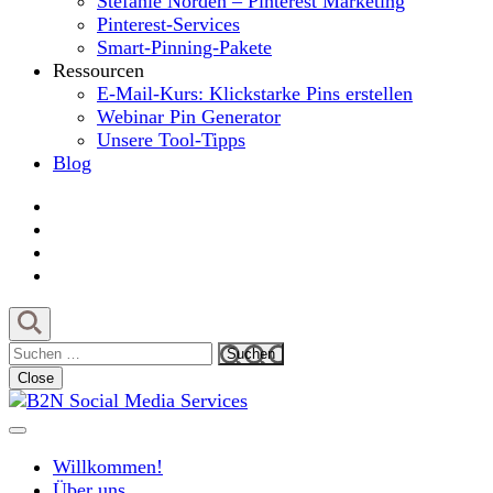
Stefanie Norden – Pinterest Marketing
Pinterest-Services
Smart-Pinning-Pakete
Ressourcen
E-Mail-Kurs: Klickstarke Pins erstellen
Webinar Pin Generator
Unsere Tool-Tipps
Blog
Suchen
nach:
Close
MIt Pinterest und Blogging Kunden gewinnen
B2N Social Media Services
Willkommen!
Über uns