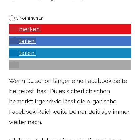
zu
1 Kommentar
Wie
merken
Du
für
teilen
hohe
Facebook-
Reichweite
teilen
sorgst
Wenn Du schon länger eine Facebook-Seite
betreibst, hast Du es sicherlich schon
bemerkt: Irgendwie lässt die organische
Facebook-Reichweite Deiner Beiträge immer
weiter nach.