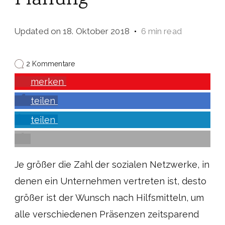
Planung
Updated on
18. Oktober 2018
6 min read
zu
2 Kommentare
Hootsuite:
merken
Der
(Fast-)Alleskönner
teilen
für
Ihre
Social-
teilen
Media-
Planung
Je größer die Zahl der sozialen Netzwerke, in
denen ein Unternehmen vertreten ist, desto
größer ist der Wunsch nach Hilfsmitteln, um
alle verschiedenen Präsenzen zeitsparend