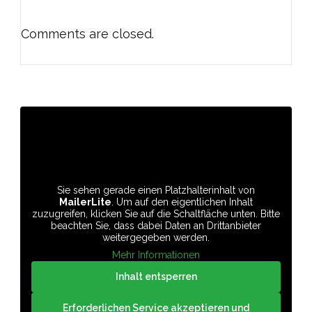
Comments are closed.
Sie sehen gerade einen Platzhalterinhalt von
MailerLite
. Um auf den eigentlichen Inhalt
zuzugreifen, klicken Sie auf die Schaltfläche unten. Bitte
beachten Sie, dass dabei Daten an Drittanbieter
weitergegeben werden.
Mehr Informationen
Inhalt entsperren
Erforderlichen Service akzeptieren und