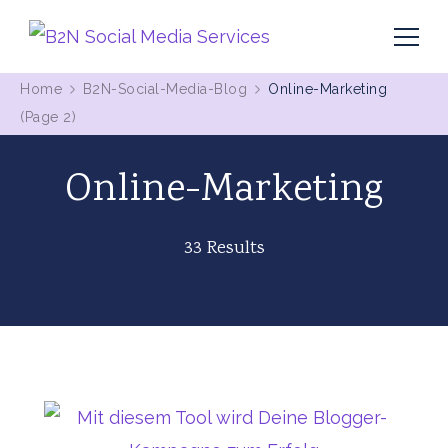
MIt Pinterest und Blogging Kunden gewinnen
B2N Social Media Services
Home
B2N-Social-Media-Blog
Online-Marketing
(Page 2)
Online-Marketing
33 Results