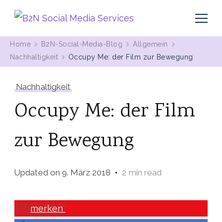
MIt Pinterest und Blogging Kunden gewinnen
B2N Social Media Services
Home
B2N-Social-Media-Blog
Allgemein
Nachhaltigkeit
Occupy Me: der Film zur Bewegung
Nachhaltigkeit
Occupy Me: der Film
zur Bewegung
Updated on
9. März 2018
2 min read
merken